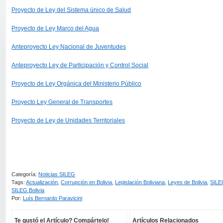
Proyecto de Ley del Sistema ünico de Salud
Proyecto de Ley Marco del Agua
Anteproyecto Ley Nacional de Juventudes
Anteproyecto Ley de Participación y Control Social
Proyecto de Ley Orgánica del Ministerio Público
Proyecto Ley General de Transportes
Proyecto de Ley de Unidades Territoriales
Categoría:
Noticias SILEG
Tags:
Actualización
,
Corrupción en Bolivia
,
Legislación Boliviana
,
Leyes de Bolivia
,
SILE
SILEG Bolivia
Por:
Luís Bernardo Paravicini
Te gustó el Artículo? Compártelo!
Artículos Relacionados