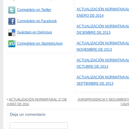
ACTUALIZACIÓN NORMATIVA AL
Compártelo en Twitter
ENERO DE 2014
Compártelo en Facebook
ACTUALIZACIÓN NORMATIVA AL
Guárdalo en Delicious
DICIEMBRE DE 2013
ACTUALIZACIÓN NORMATIVA AL
Compártelo en StumbleUpon
NOVIEMBRE DE 2013
ACTUALIZACIÓN NORMATIVA AL
OCTUBRE DE 2013
ACTUALIZACIÓN NORMATIVA AL
SEPTIEMBRE DE 2013
«
ACTUALIZACIÓN NORMATIVA AL 27 DE
JURISPRUDENCIA Y SEGUIMIENT
JUNIO DE 2011
CAU
Deja un comentario