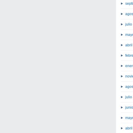
sept
agos
juli
may
abri
febr
ener
novi
agos
juli
juni
may
abri