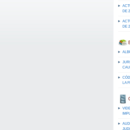
ACT
DE 
ACT
DE 
ALB
JUR
CAU
CÓD
LA 
VID
IMP
AUD
JUDI