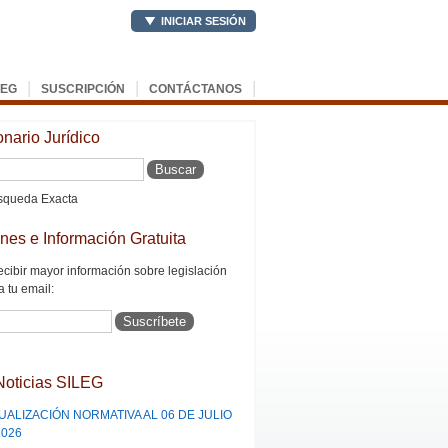
INICIAR SESIÓN
|
|
|
LEG
SUSCRIPCIÓN
CONTÁCTANOS
onario Jurídico
queda Exacta
ines e Información Gratuita
ecibir mayor información sobre legislación
a tu email:
Noticias SILEG
UALIZACIÓN NORMATIVA AL 06 DE JULIO
2026