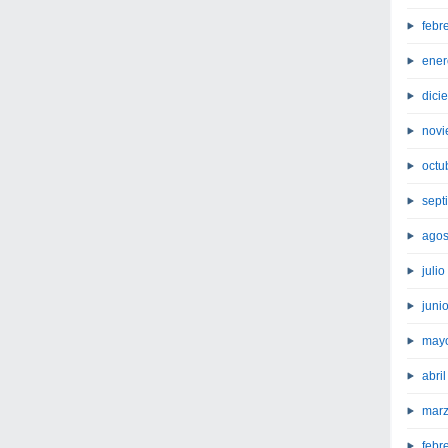
febr
ener
dici
novi
octu
sept
agos
juli
juni
may
abri
marz
febr