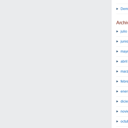
Demo
Archi
juli
juni
may
abri
marz
febr
ener
dici
novi
octu