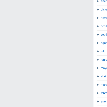
ener
dici
novi
octu
sept
agos
juli
juni
may
abri
marz
febr
ener