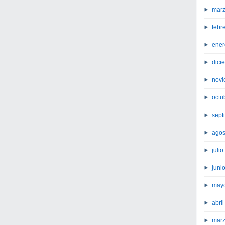
marz
febr
ener
dici
novi
octu
sept
agos
juli
juni
may
abri
marz