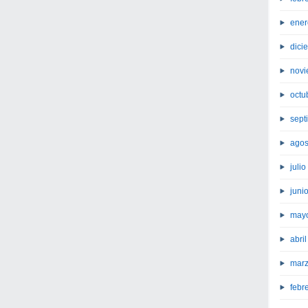
ener
dici
novi
octu
sept
agos
juli
juni
may
abri
marz
febr