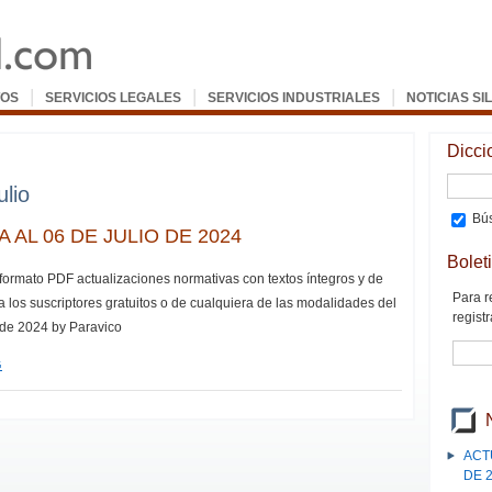
|
|
|
OS
SERVICIOS LEGALES
SERVICIOS INDUSTRIALES
NOTICIAS SI
Dicci
ulio
Bús
AL 06 DE JULIO DE 2024
Bolet
 formato PDF actualizaciones normativas con textos íntegros y de
Para r
a los suscriptores gratuitos o de cualquiera de las modalidades del
registr
o de 2024 by Paravico
G
ACT
DE 