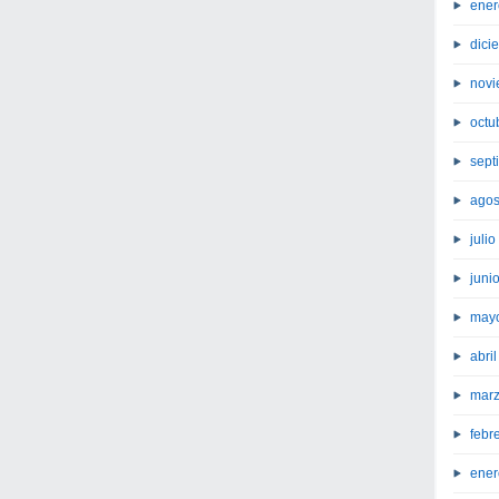
ener
dici
novi
octu
sept
agos
juli
juni
may
abri
marz
febr
ener