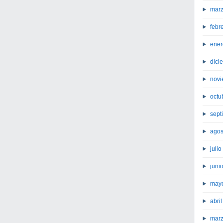
marz
febr
ener
dici
novi
octu
sept
agos
juli
juni
may
abri
marz