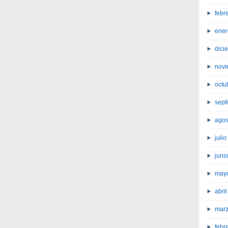
febr
ener
dici
novi
octu
sept
agos
juli
juni
may
abri
marz
febr