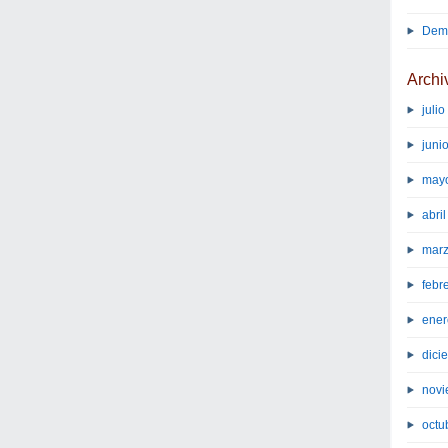
Demo
Archi
juli
juni
may
abri
marz
febr
ener
dici
novi
octu