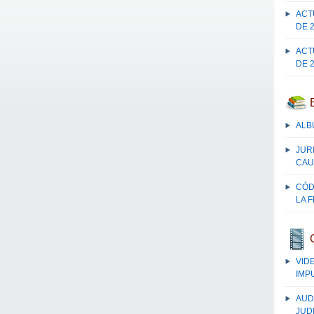
ACT
DE 
ACT
DE 
ALB
JUR
CAU
CÓD
LA 
VID
IMP
AUD
JUDI