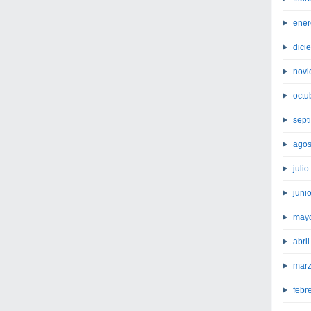
ener
dici
novi
octu
sept
agos
juli
juni
may
abri
marz
febr