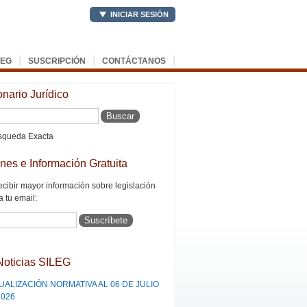
INICIAR SESIÓN
|
|
|
LEG
SUSCRIPCIÓN
CONTÁCTANOS
onario Jurídico
queda Exacta
ines e Información Gratuita
ecibir mayor información sobre legislación
a tu email:
Noticias SILEG
UALIZACIÓN NORMATIVA AL 06 DE JULIO
2026