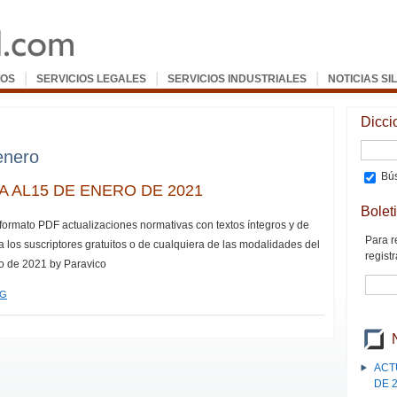
|
|
|
OS
SERVICIOS LEGALES
SERVICIOS INDUSTRIALES
NOTICIAS SI
Dicci
enero
Bús
 AL15 DE ENERO DE 2021
Bolet
 formato PDF actualizaciones normativas con textos íntegros y de
Para r
a los suscriptores gratuitos o de cualquiera de las modalidades del
registr
ro de 2021 by Paravico
EG
ACT
DE 