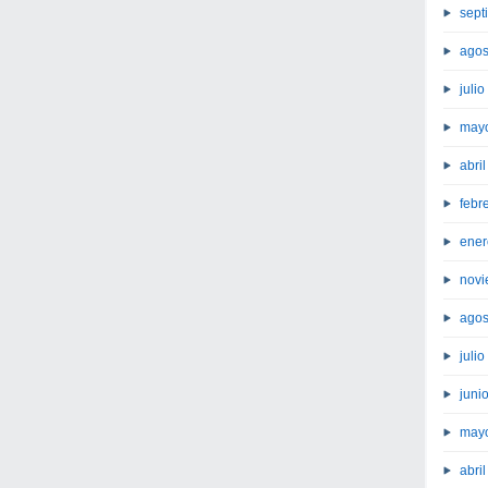
sept
agos
juli
may
abri
febr
ener
novi
agos
juli
juni
may
abri