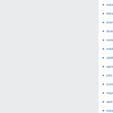
marz
febr
ener
dici
novi
octu
sept
agos
juli
juni
may
abri
marz