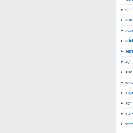
ener
dici
novi
octu
sept
agos
juli
juni
may
abri
marz
febr