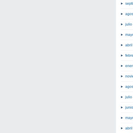
sept
agos
juli
may
abri
febr
ener
novi
agos
juli
juni
may
abri