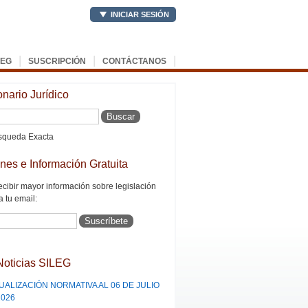
INICIAR SESIÓN
|
|
|
LEG
SUSCRIPCIÓN
CONTÁCTANOS
onario Jurídico
queda Exacta
ines e Información Gratuita
ecibir mayor información sobre legislación
a tu email:
Noticias SILEG
UALIZACIÓN NORMATIVA AL 06 DE JULIO
2026