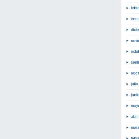
febr
ener
dici
novi
octu
sept
agos
juli
juni
may
abri
marz
febr