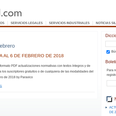
|
|
|
OS
SERVICIOS LEGALES
SERVICIOS INDUSTRIALES
NOTICIAS SI
Dicci
febrero
Bús
 AL 6 DE FEBRERO DE 2018
Bolet
 formato PDF actualizaciones normativas con textos íntegros y de
Para r
a los suscriptores gratuitos o de cualquiera de las modalidades del
registr
ero de 2018 by Paravico
EG
ACT
DE 