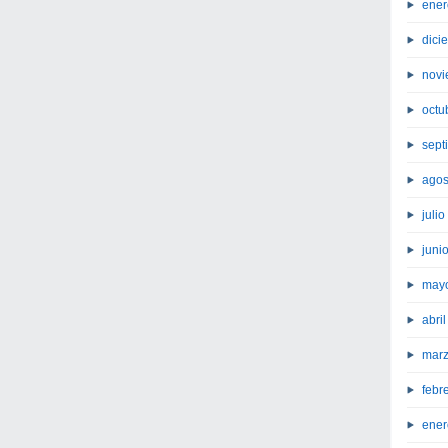
ener
dici
novi
octu
sept
agos
juli
juni
may
abri
marz
febr
ener