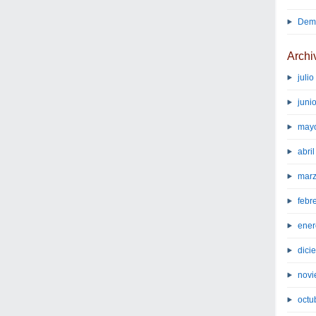
Demo
Archi
juli
juni
may
abri
marz
febr
ener
dici
novi
octu