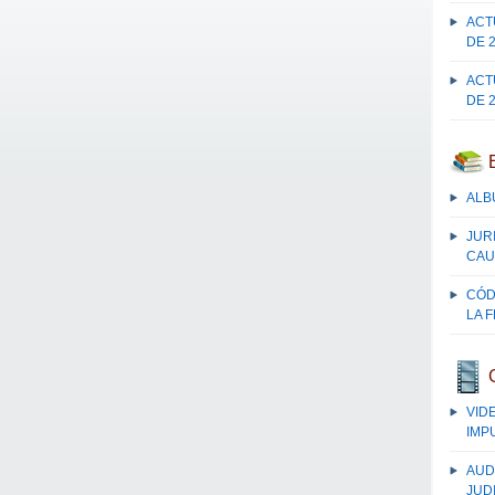
ACT
DE 
ACT
DE 
ALB
JUR
CAU
CÓD
LA 
VID
IMP
AUD
JUDI