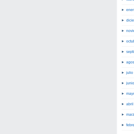
ener
dici
novi
octu
sept
agos
juli
juni
may
abri
marz
febr