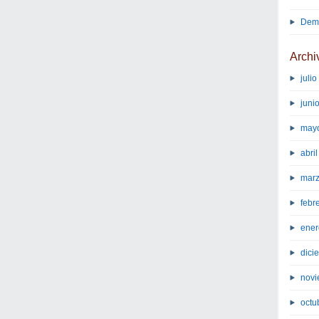
Demo
Archi
juli
juni
may
abri
marz
febr
ener
dici
novi
octu