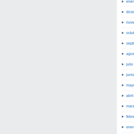
ener
dici
novi
octu
sept
agos
juli
juni
may
abri
marz
febr
ener