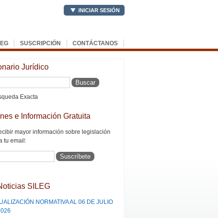
INICIAR SESIÓN
|
|
|
LEG
SUSCRIPCIÓN
CONTÁCTANOS
onario Jurídico
queda Exacta
ines e Información Gratuita
ecibir mayor información sobre legislación
a tu email:
Noticias SILEG
UALIZACIÓN NORMATIVA AL 06 DE JULIO
2026