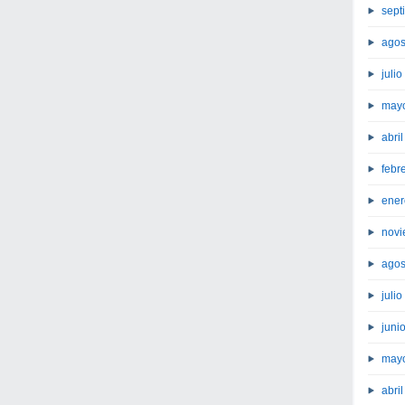
sept
agos
juli
may
abri
febr
ener
novi
agos
juli
juni
may
abri