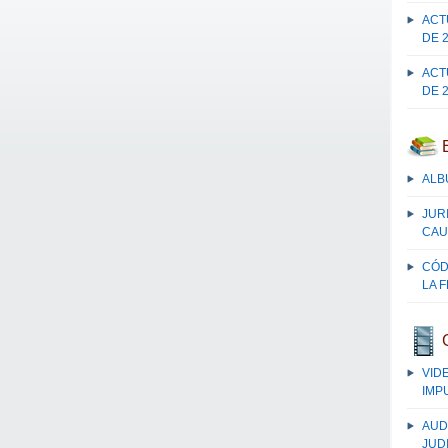
ACT
DE 
ACT
DE 
ALB
JUR
CAU
CÓD
LA 
VID
IMP
AUD
JUDI