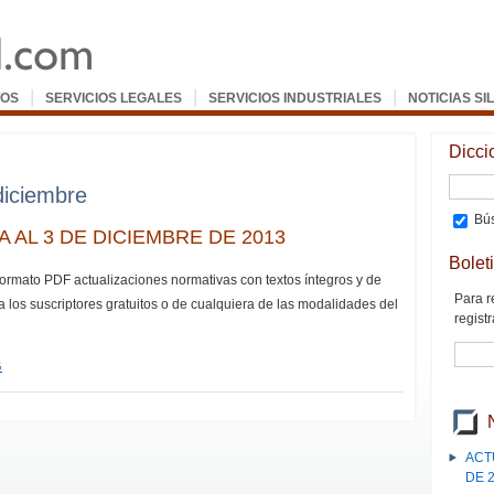
|
|
|
OS
SERVICIOS LEGALES
SERVICIOS INDUSTRIALES
NOTICIAS SI
Dicci
diciembre
Bús
 AL 3 DE DICIEMBRE DE 2013
Bolet
formato PDF actualizaciones normativas con textos íntegros y de
Para r
a los suscriptores gratuitos o de cualquiera de las modalidades del
registr
G
ACT
DE 