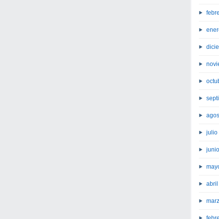
febr
ener
dici
novi
octu
sept
agos
juli
juni
may
abri
marz
febr