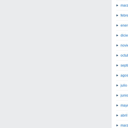
marz
febr
ener
dici
novi
octu
sept
agos
juli
juni
may
abri
marz