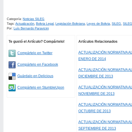
Categoría:
Noticias SILEG
Tags:
Actualización
,
Bolivia Legal
,
Legislación Boliviana
,
Leyes de Bolivia
,
SILEG
,
SILEG 
Por:
Luís Bernardo Paravicini
Te gustó el Artículo? Compártelo!
Artículos Relacionados
ACTUALIZACIÓN NORMATIVA AL
Compártelo en Twitter
ENERO DE 2014
Compártelo en Facebook
ACTUALIZACIÓN NORMATIVA AL
Guárdalo en Delicious
DICIEMBRE DE 2013
ACTUALIZACIÓN NORMATIVA AL
Compártelo en StumbleUpon
NOVIEMBRE DE 2013
ACTUALIZACIÓN NORMATIVA AL
OCTUBRE DE 2013
ACTUALIZACIÓN NORMATIVA AL
SEPTIEMBRE DE 2013