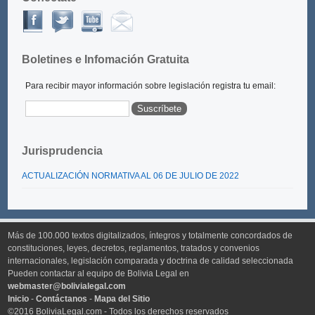
Boletines e Infomación Gratuita
Para recibir mayor información sobre legislación registra tu email:
Jurisprudencia
ACTUALIZACIÓN NORMATIVA AL 06 DE JULIO DE 2022
Más de 100.000 textos digitalizados, íntegros y totalmente concordados de
constituciones, leyes, decretos, reglamentos, tratados y convenios
internacionales, legislación comparada y doctrina de calidad seleccionada
Pueden contactar al equipo de Bolivia Legal en
webmaster@bolivialegal.com
Inicio
-
Contáctanos
-
Mapa del Sitio
©2016 BoliviaLegal.com - Todos los derechos reservados