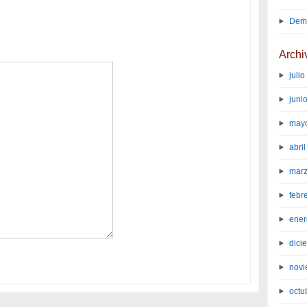
Demo
Archi
juli
juni
may
abri
marz
febr
ener
dici
novi
octu