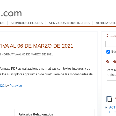
|
|
|
OS
SERVICIOS LEGALES
SERVICIOS INDUSTRIALES
NOTICIAS SI
Dicci
VA AL 06 DE MARZO DE 2021
Bús
 NORMATIVA AL 06 DE MARZO DE 2021
Bolet
 formato PDF actualizaciones normativas con textos íntegros y de
Para r
a los suscriptores gratuitos o de cualquiera de las modalidades del
registr
2021
by
Paravico
ACT
DE 
Artículos Relacionados