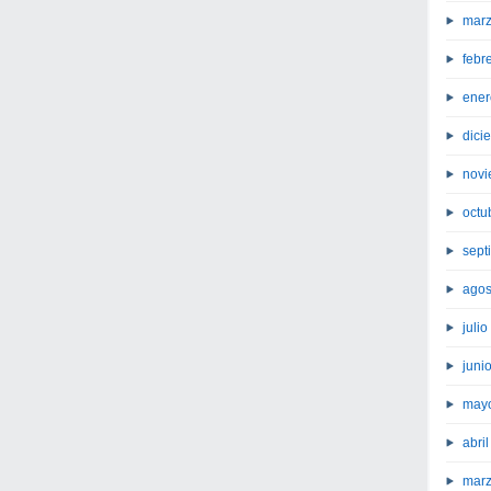
marz
febr
ener
dici
novi
octu
sept
agos
juli
juni
may
abri
marz