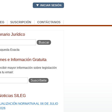
INICIAR SESIÓN
|
|
|
LEG
SUSCRIPCIÓN
CONTÁCTANOS
onario Jurídico
queda Exacta
ines e Información Gratuita
ecibir mayor información sobre legislación
a tu email:
Noticias SILEG
UALIZACIÓN NORMATIVA AL 06 DE JULIO
2026