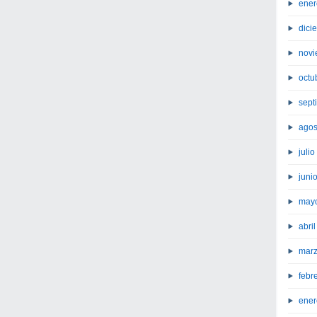
ener
dici
novi
octu
sept
agos
juli
juni
may
abri
marz
febr
ener