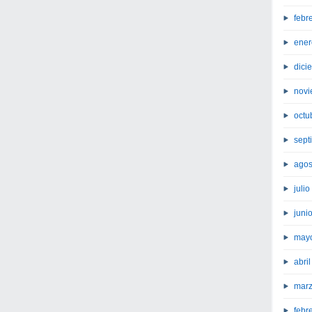
febr
ener
dici
novi
octu
sept
agos
juli
juni
may
abri
marz
febr