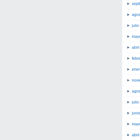
sept
agos
juli
may
abri
febr
ener
novi
agos
juli
juni
may
abri