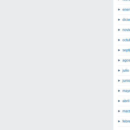
ener
dici
novi
octu
sept
agos
juli
juni
may
abri
marz
febr