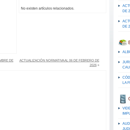
ACT
No existen artículos relacionados.
DE 
ACT
DE 
ALB
EMBRE DE
ACTUALIZACIÓN NORMATIVA AL 06 DE FEBRERO DE
JUR
2026
»
CAU
CÓD
LA 
VID
IMP
AUD
JUDI