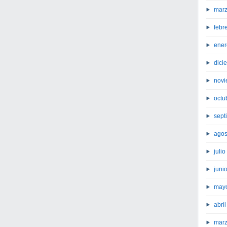
marz
febr
ener
dici
novi
octu
sept
agos
juli
juni
may
abri
marz