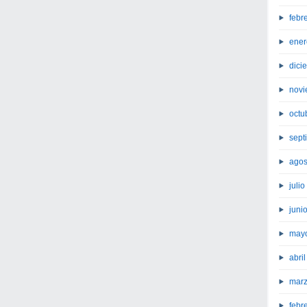
febr
ener
dici
novi
octu
sept
agos
juli
juni
may
abri
marz
febr