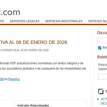
|
|
|
OS
SERVICIOS LEGALES
SERVICIOS INDUSTRIALES
NOTICIAS SI
Dicci
VA AL 06 DE ENERO DE 2026
Bús
 NORMATIVA AL 06 DE ENERO DE 2026
Bolet
 formato PDF actualizaciones normativas con textos íntegros y de
Para r
a los suscriptores gratuitos o de cualquiera de las modalidades del
registr
026
by
Paravico
ACT
DE 
Artículos Relacionados