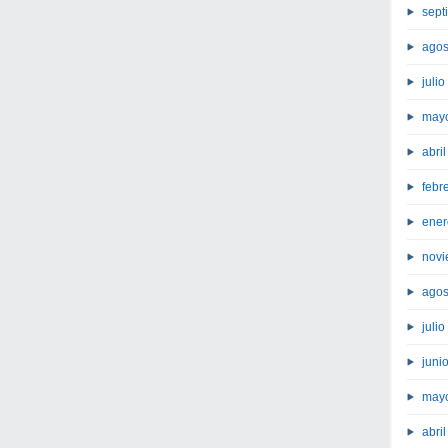
sept
agos
juli
may
abri
febr
ener
novi
agos
juli
juni
may
abri