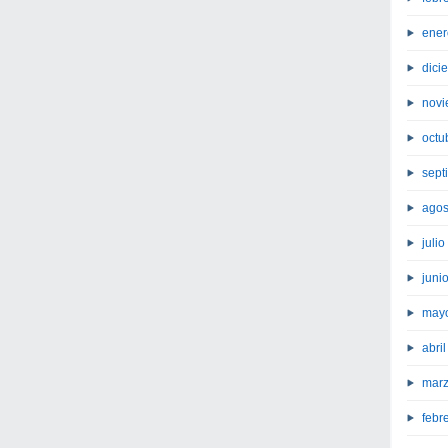
ener
dici
novi
octu
sept
agos
juli
juni
may
abri
marz
febr