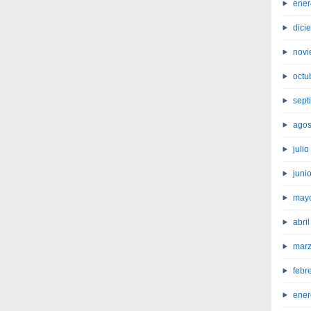
ener
dici
novi
octu
sept
agos
juli
juni
may
abri
marz
febr
ener