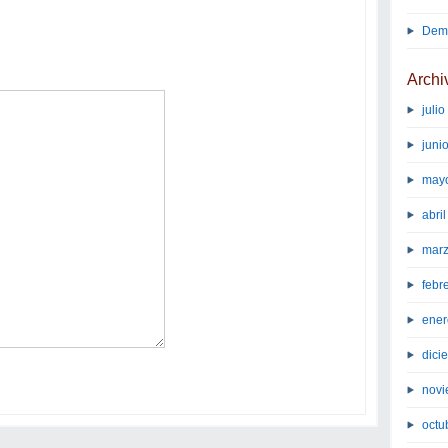
Demo
Archi
juli
juni
may
abri
marz
febr
ener
dici
novi
octu